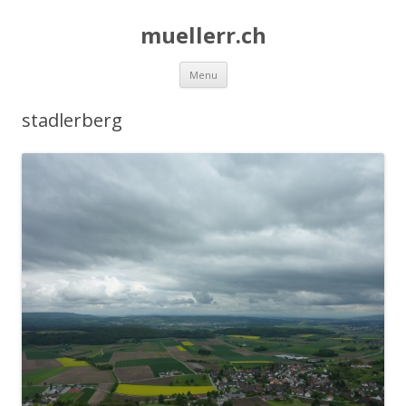
muellerr.ch
Skip
Menu
to
content
stadlerberg